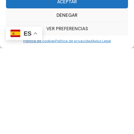
ACEPTAR
DENEGAR
Filtros
VER PREFERENCIAS
ES
Política de cookies
Política de privacidad
Aviso Legal
ORDEN PREDETERMINADO
NO DISPONIBLE
NO DISPONIBLE
Descuento 700,00€
Descuento 700,00€
BERRIA BELADOR 7.1
BERRIA BELADOR ALL
ROAD 6.1
3.399,00
€
2.699,00
€
3.299,00
€
2.599,00
€
SELECCIONAR OPCIONES
SELECCIONAR OPCIONES