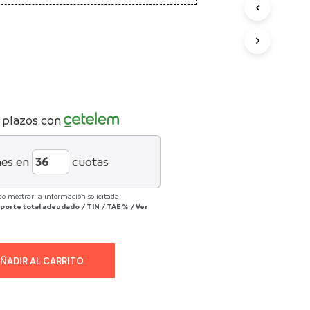
U
C
T
O
S
E
N
E
L
 plazos con
C
A
R
mes en
cuotas
R
I
T
do mostrar la información solicitada
porte total adeudado
/
TIN
/
TAE
%
/
Ver
O
.
ÑADIR AL CARRITO