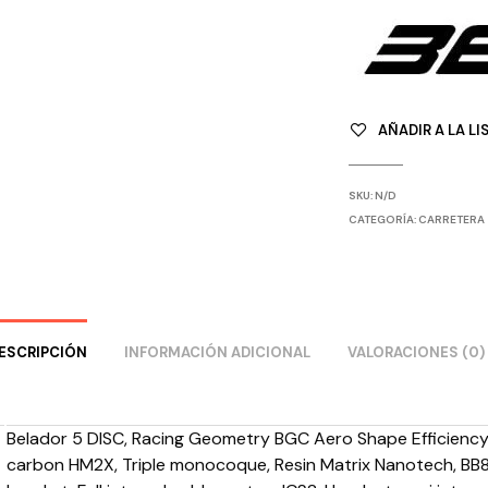
AÑADIR A LA LI
SKU:
N/D
CATEGORÍA:
CARRETERA
ESCRIPCIÓN
INFORMACIÓN ADICIONAL
VALORACIONES (0)
Belador 5 DISC, Racing Geometry BGC Aero Shape Efficiency 
carbon HM2X, Triple monocoque, Resin Matrix Nanotech, B