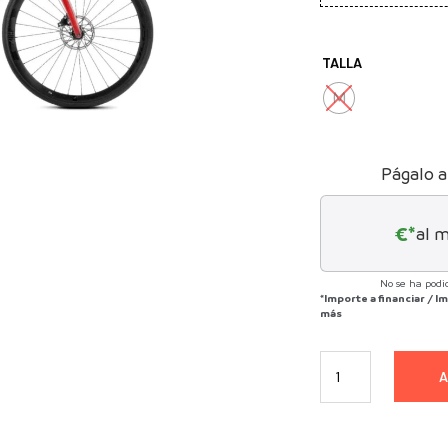
TALLA
M
Págalo a
€*
al 
No se ha podi
*Importe a financiar
/
Im
más
A