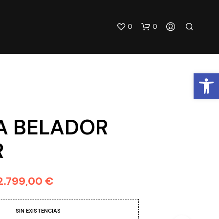
0
0
Abrir barra de herramientas
A BELADOR
R
N
O
H
A
2.799,00
€
Y
P
R
O
SIN EXISTENCIAS
D