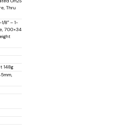
grated OH2S
re, Thru
1/8″ – 1-
ke, 700×34
eight
ht 148g
245mm,