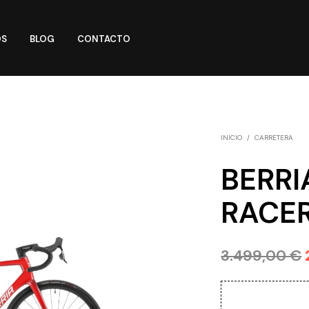
OS
BLOG
CONTACTO
INICIO
/
CARRETERA
BERRI
RACE
3.499,00
€