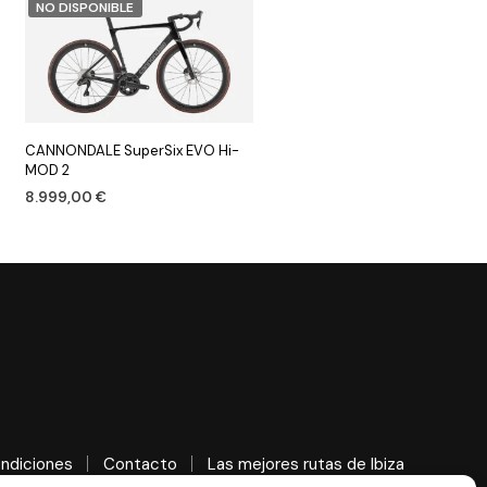
NO DISPONIBLE
CANNONDALE SuperSix EVO Hi-
MOD 2
8.999,00
€
SELECCIONAR OPCIONES
ndiciones
Contacto
Las mejores rutas de Ibiza