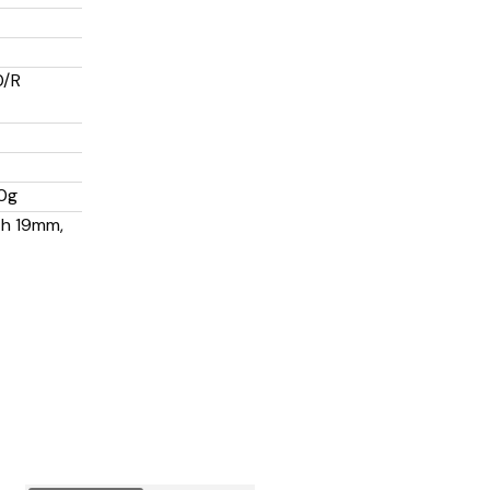
0/R
70g
th 19mm,