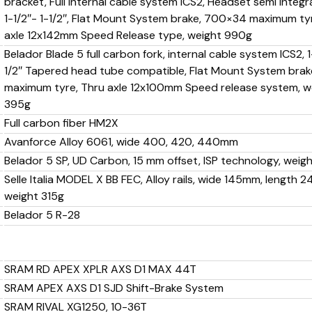
bracket, Full internal cable system ICS2, Headset semi inte
1-1/2″- 1-1/2″, Flat Mount System brake, 700×34 maximum ty
axle 12x142mm Speed Release type, weight 990g
Belador Blade 5 full carbon fork, internal cable system ICS2, 1-
1/2″ Tapered head tube compatible, Flat Mount System bra
maximum tyre, Thru axle 12x100mm Speed release system, w
395g
Full carbon fiber HM2X
Avanforce Alloy 6061, wide 400, 420, 440mm
Belador 5 SP, UD Carbon, 15 mm offset, ISP technology, weig
Selle Italia MODEL X BB FEC, Alloy rails, wide 145mm, length 
weight 315g
Belador 5 R-28
SRAM RD APEX XPLR AXS D1 MAX 44T
SRAM APEX AXS D1 SJD Shift-Brake System
SRAM RIVAL XG1250, 10-36T