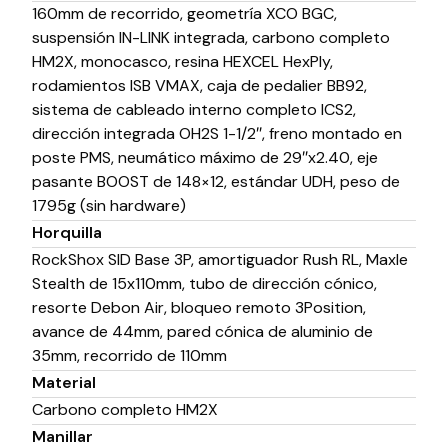
160mm de recorrido, geometría XCO BGC,
suspensión IN-LINK integrada, carbono completo
HM2X, monocasco, resina HEXCEL HexPly,
rodamientos ISB VMAX, caja de pedalier BB92,
sistema de cableado interno completo ICS2,
dirección integrada OH2S 1-1/2″, freno montado en
poste PMS, neumático máximo de 29″x2.40, eje
pasante BOOST de 148×12, estándar UDH, peso de
1795g (sin hardware)
Horquilla
RockShox SID Base 3P, amortiguador Rush RL, Maxle
Stealth de 15x110mm, tubo de dirección cónico,
resorte Debon Air, bloqueo remoto 3Position,
avance de 44mm, pared cónica de aluminio de
35mm, recorrido de 110mm
Material
Carbono completo HM2X
Manillar