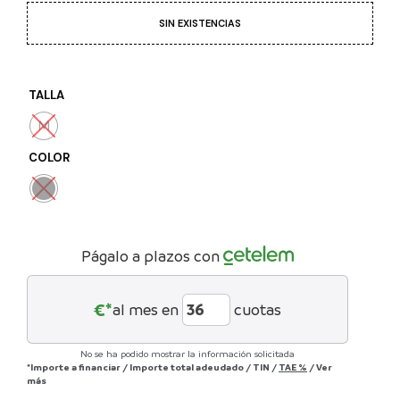
SIN EXISTENCIAS
TALLA
M
COLOR
Págalo a plazos con
€*
al mes en
cuotas
No se ha podido mostrar la información solicitada
*Importe a financiar
/
Importe total adeudado
/
TIN
/
TAE
%
/
Ver
más