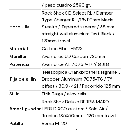
/ peso cuadro 2590 gr.
Rock Shox SID Select RL / Damper
Type Charger RL /15x110mm Maxle
Horquilla
Stealth / Tapered steerer / 35 mm
straight wall aluminium Fast Black /
120mm travel
Material
Carbon Fiber HM2X
Manillar
Avanforce UD Carbon 780 mm
Potencia
Avanforce AL 7075 /-17º/ Ø31,8
Telescópica Crankbrothers Highline 3
Tija de sillín
Dropper Aluminium 7075-T6 / 7º
offset / 30,9×421 / Recorrido 125 mm
Sillín
Fizik Taiga / alloy rails
Rock Shox Deluxe BERRIA MAKO
Amortiguador
HYBRID XCO custom / Solo Air /
Trunion 185X50mm – 120 mm travel
Patilla
Berria M-20