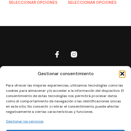
SELECCIONAR OPCIONES
SELECCIONAR OPCIONES
Inicio
Gestionar consentimiento
Aviso Legal
Para ofrecer las mejores experiencias, utilizamos tecnologías como las
Política de cookies
cookies para almacenar y/o acceder a la información del dispositivo. El
Política de privacidad
consentimiento de estas tecnologías nos permitirá procesar datos
como el comportamiento de navegación o las identificaciones únicas
Política de privacidad RRSS
en este sitio. No consentir o retirar el consentimiento, puede afectar
negativamente a ciertas características y funciones.
Términos y Condiciones
Contacto
Gestionar los servicios
Las mejores rutas de Ibiza