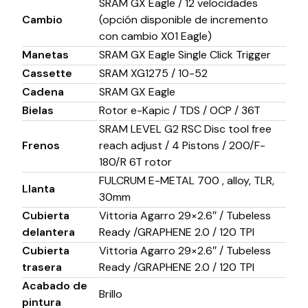
SRAM GX Eagle / 12 velocidades
Cambio
(opción disponible de incremento
con cambio X01 Eagle)
Manetas
SRAM GX Eagle Single Click Trigger
Cassette
SRAM XG1275 / 10-52
Cadena
SRAM GX Eagle
Bielas
Rotor e-Kapic / TDS / OCP / 36T
SRAM LEVEL G2 RSC Disc tool free
Frenos
reach adjust / 4 Pistons / 200/F-
180/R 6T rotor
FULCRUM E-METAL 700 , alloy, TLR,
Llanta
30mm
Cubierta
Vittoria Agarro 29×2.6″ / Tubeless
delantera
Ready /GRAPHENE 2.0 / 120 TPI
Cubierta
Vittoria Agarro 29×2.6″ / Tubeless
trasera
Ready /GRAPHENE 2.0 / 120 TPI
Acabado de
Brillo
pintura