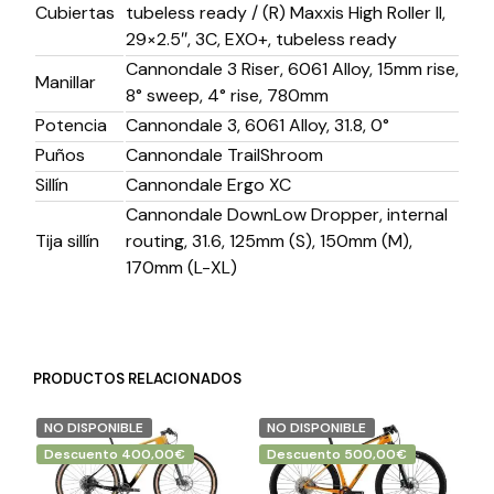
Cubiertas
tubeless ready / (R) Maxxis High Roller II,
29×2.5″, 3C, EXO+, tubeless ready
Cannondale 3 Riser, 6061 Alloy, 15mm rise,
Manillar
8° sweep, 4° rise, 780mm
Potencia
Cannondale 3, 6061 Alloy, 31.8, 0°
Puños
Cannondale TrailShroom
Sillín
Cannondale Ergo XC
Cannondale DownLow Dropper, internal
Tija sillín
routing, 31.6, 125mm (S), 150mm (M),
170mm (L-XL)
PRODUCTOS RELACIONADOS
NO DISPONIBLE
NO DISPONIBLE
Descuento 400,00€
Descuento 500,00€