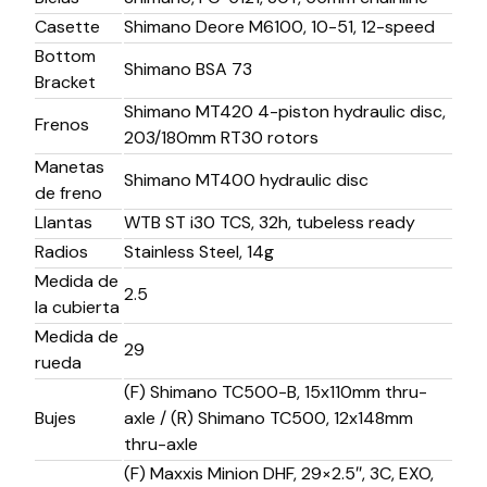
Casette
Shimano Deore M6100, 10-51, 12-speed
Bottom
Shimano BSA 73
Bracket
Shimano MT420 4-piston hydraulic disc,
Frenos
203/180mm RT30 rotors
Manetas
Shimano MT400 hydraulic disc
de freno
Llantas
WTB ST i30 TCS, 32h, tubeless ready
Radios
Stainless Steel, 14g
Medida de
2.5
la cubierta
Medida de
29
rueda
(F) Shimano TC500-B, 15x110mm thru-
Bujes
axle / (R) Shimano TC500, 12x148mm
thru-axle
(F) Maxxis Minion DHF, 29×2.5″, 3C, EXO,