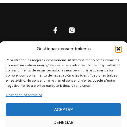
Inicio
Gestionar consentimiento
Aviso Legal
Para ofrecer las mejores experiencias, utilizamos tecnologías como las
Política de cookies
cookies para almacenar y/o acceder a la información del dispositivo. El
Política de privacidad
consentimiento de estas tecnologías nos permitirá procesar datos
como el comportamiento de navegación o las identificaciones únicas
Política de privacidad RRSS
en este sitio. No consentir o retirar el consentimiento, puede afectar
negativamente a ciertas características y funciones.
Términos y Condiciones
Contacto
Gestionar los servicios
Las mejores rutas de Ibiza
ACEPTAR
Can Manolo Bikes © 2024 | Designed by
Agencia la Clásica
DENEGAR