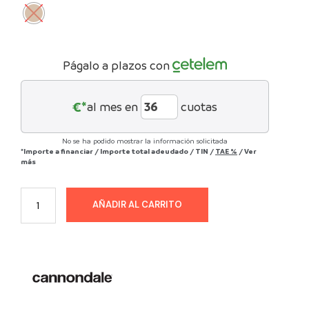
Págalo a plazos con
€*
al mes en
cuotas
No se ha podido mostrar la información solicitada
*Importe a financiar
/
Importe total adeudado
/
TIN
/
TAE
%
/
Ver
más
AÑADIR AL CARRITO