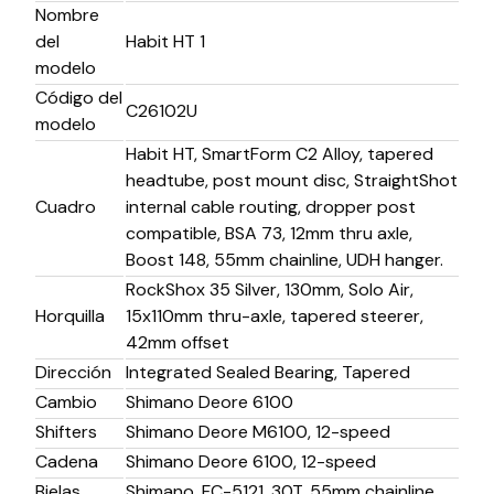
Nombre
del
Habit HT 1
modelo
Código del
C26102U
modelo
Habit HT, SmartForm C2 Alloy, tapered
headtube, post mount disc, StraightShot
Cuadro
internal cable routing, dropper post
compatible, BSA 73, 12mm thru axle,
Boost 148, 55mm chainline, UDH hanger.
RockShox 35 Silver, 130mm, Solo Air,
Horquilla
15x110mm thru-axle, tapered steerer,
42mm offset
Dirección
Integrated Sealed Bearing, Tapered
Cambio
Shimano Deore 6100
Shifters
Shimano Deore M6100, 12-speed
Cadena
Shimano Deore 6100, 12-speed
Bielas
Shimano, FC-5121, 30T, 55mm chainline