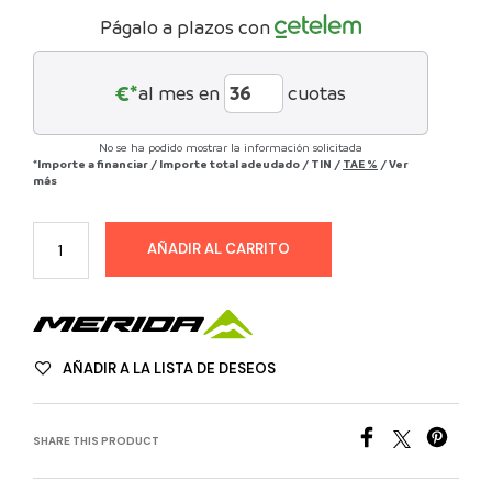
Págalo a plazos con
€*
al mes en
cuotas
No se ha podido mostrar la información solicitada
*Importe a financiar
/
Importe total adeudado
/
TIN
/
TAE
%
/
Ver
más
AÑADIR AL CARRITO
AÑADIR A LA LISTA DE DESEOS
SHARE THIS PRODUCT