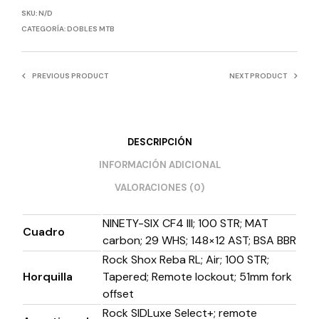
SKU:
N/D
CATEGORÍA:
DOBLES MTB
PREVIOUS PRODUCT
NEXT PRODUCT
DESCRIPCIÓN
INFORMACIÓN ADICIONAL
VALORACIONES (0)
NINETY-SIX CF4 III; 100 STR; MAT
Cuadro
carbon; 29 WHS; 148×12 AST; BSA BBR
Rock Shox Reba RL; Air; 100 STR;
Horquilla
Tapered; Remote lockout; 51mm fork
offset
Rock SIDLuxe Select+; remote