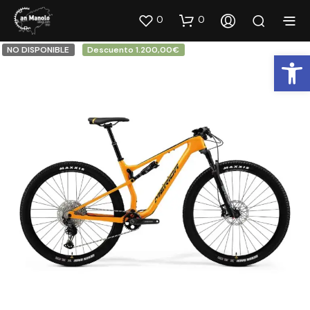
0
0
NO DISPONIBLE
Descuento 1.200,00€
Abrir barra de herramientas