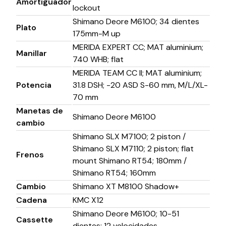
Amortiguador
lockout
Shimano Deore M6100; 34 dientes
Plato
175mm-M up
MERIDA EXPERT CC; MAT aluminium;
Manillar
740 WHB; flat
MERIDA TEAM CC II; MAT aluminium;
Potencia
31.8 DSH; -20 ASD S-60 mm, M/L/XL-
70 mm
Manetas de
Shimano Deore M6100
cambio
Shimano SLX M7100; 2 piston /
Shimano SLX M7110; 2 piston; flat
Frenos
mount Shimano RT54; 180mm /
Shimano RT54; 160mm
Cambio
Shimano XT M8100 Shadow+
Cadena
KMC X12
Shimano Deore M6100; 10-51
Cassette
dientes; 12 velocidades