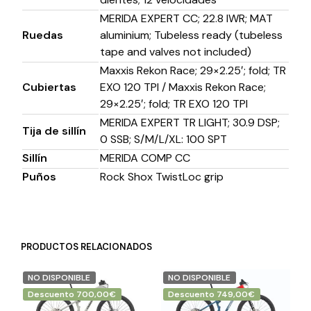
MERIDA EXPERT CC; 22.8 IWR; MAT
Ruedas
aluminium; Tubeless ready (tubeless
tape and valves not included)
Maxxis Rekon Race; 29×2.25′; fold; TR
Cubiertas
EXO 120 TPI / Maxxis Rekon Race;
29×2.25′; fold; TR EXO 120 TPI
MERIDA EXPERT TR LIGHT; 30.9 DSP;
Tija de sillín
0 SSB; S/M/L/XL: 100 SPT
Sillín
MERIDA COMP CC
Puños
Rock Shox TwistLoc grip
PRODUCTOS RELACIONADOS
NO DISPONIBLE
NO DISPONIBLE
Descuento 700,00€
Descuento 749,00€