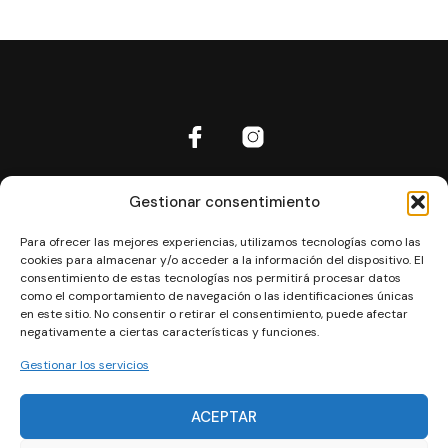
Inicio
Gestionar consentimiento
Aviso Legal
Para ofrecer las mejores experiencias, utilizamos tecnologías como las
Política de cookies
cookies para almacenar y/o acceder a la información del dispositivo. El
Política de privacidad
consentimiento de estas tecnologías nos permitirá procesar datos
como el comportamiento de navegación o las identificaciones únicas
Política de privacidad RRSS
en este sitio. No consentir o retirar el consentimiento, puede afectar
negativamente a ciertas características y funciones.
Términos y Condiciones
Contacto
Gestionar los servicios
Las mejores rutas de Ibiza
ACEPTAR
Can Manolo Bikes © 2024 | Designed by
Agencia la Clásica