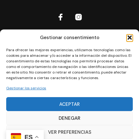
Inicio
Gestionar consentimiento
Aviso Legal
Para ofrecer las mejores experiencias, utilizamos tecnologías como las
Política de cookies
cookies para almacenar y/o acceder a la información del dispositivo. El
Política de privacidad
consentimiento de estas tecnologías nos permitirá procesar datos
como el comportamiento de navegación o las identificaciones únicas
Política de privacidad RRSS
en este sitio. No consentir o retirar el consentimiento, puede afectar
negativamente a ciertas características y funciones.
Términos y Condiciones
Contacto
Gestionar los servicios
Las mejores rutas de Ibiza
ACEPTAR
Can Manolo Bikes © 2024 | Designed by
Agencia la Clásica
DENEGAR
VER PREFERENCIAS
ES