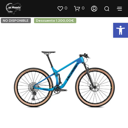
0
0
NO DISPONIBLE
Descuento 1.200,00€
Abrir barra de herramientas