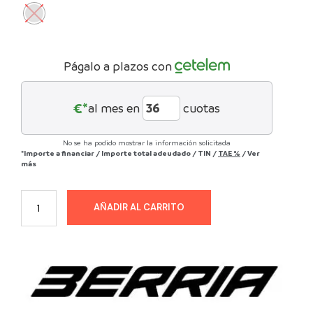
Págalo a plazos con
€*
al mes en
cuotas
No se ha podido mostrar la información solicitada
*Importe a financiar
/
Importe total adeudado
/
TIN
/
TAE
%
/
Ver
más
AÑADIR AL CARRITO