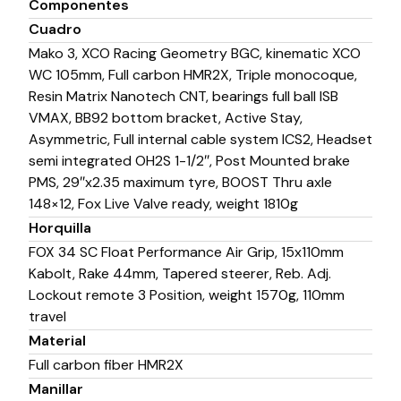
Componentes
Cuadro
Mako 3, XCO Racing Geometry BGC, kinematic XCO
WC 105mm, Full carbon HMR2X, Triple monocoque,
Resin Matrix Nanotech CNT, bearings full ball ISB
VMAX, BB92 bottom bracket, Active Stay,
Asymmetric, Full internal cable system ICS2, Headset
semi integrated OH2S 1-1/2″, Post Mounted brake
PMS, 29″x2.35 maximum tyre, BOOST Thru axle
148×12, Fox Live Valve ready, weight 1810g
Horquilla
FOX 34 SC Float Performance Air Grip, 15x110mm
Kabolt, Rake 44mm, Tapered steerer, Reb. Adj.
Lockout remote 3 Position, weight 1570g, 110mm
travel
Material
Full carbon fiber HMR2X
Manillar